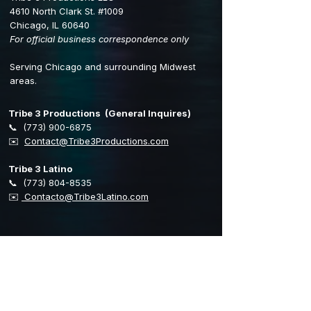
4610 North Clark St. #1009
Chicago, IL 60640
For official business correspondence only
Serving Chicago and surrounding Midwest
areas.
Tribe 3 Productions (General Inquires)
📞
(773) 900-6875
​✉️
Contact@Tribe3Productions.com
Tribe 3 Latino
📞
(773) 804-8535
✉️
Contacto@Tribe3Latino.com
Stay Connected